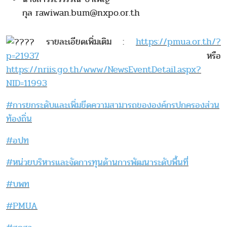
กุล rawiwan.bum@nxpo.or.th
รายละเอียดเพิ่มเติม :
https://pmua.or.th/?
p=21937
หรือ
https://nriis.go.th/www/NewsEventDetail.aspx?
NID=11993
#การยกระดับและเพิ่มขีดความสามารถขององค์กรปกครองส่วน
ท้องถิ่น
#อปท
#หน่วยบริหารและจัดการทุนด้านการพัฒนาระดับพื้นที่
#บพท
#PMUA