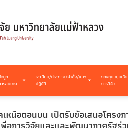
ข้อมูล
ระเบียบ/ประกาศ/คำสั่ง/แนว
กองทุนหมุนเวีย
สารสนเทศ
ปฏิบัติ
การวิจัย
ภาคเหนือตอนบน เปิดรับข้อเสนอโครง
เพื่อการวิจัยและและพัฒนาภาครัฐร่