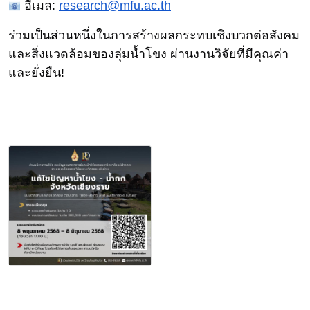
อีเมล:
research@
mfu.ac.th
ร่วมเป็นส่วนหนึ่งในการสร้
างผลกระทบเชิงบวกต่อสังคม
และสิ่
งแวดล้อมของลุ่มน้ำโขง ผ่านงานวิจัยที่มีคุณค่า
และยั่
งยืน!