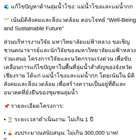
แก้ไขปัญหาด้านลุ่มน้ำโขง: แม่น้ำโขงและแม่น้ำกก
เ
น้นมิติสังคมและสิ่งแวดล้อม ตอบโจทย์ “Well-Being
and Sustainable Future”
ส่วนบริหารงานวิจัย มหาวิทยาลัยแม่ฟ้าหลวง ขอเชิญ
ชวนคณาจารย์และนักวิจั
ยของมหาวิทยาลัยแม่ฟ้าหลวง
ร่วมเสนอ โครงการวิจัยและนวัตกรรมเร่งด่
วน เพื่อขับ
เคลื่อนการแก้ไขปั
ญหาในพื้นที่ลุ่มน้ำสำคัญของจั
งหวัด
เชียงราย ได้แก่ แม่น้ำโขงและแม่น้ำกก โดยเน้นใน มิติ
สังคมและสิ่งแวดล้อม เพื่อสร้างความเป็นอยู่ที่ดี
และ
อนาคตที่ยั่งยืนของชุมชนลุ่
มน้ำ
รายละเอียดโครงการ:
•
ระยะเวลาดำเนินงาน: ไม่เกิน 1 ปี
•
งบประมาณสนับสนุน: ไม่เกิน 300,000 บาท/