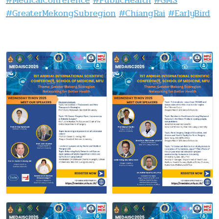
#MedicalConference
#PublicHealth
#GMS
#GreaterMekongSubregion
#ChiangRai
#EarlyBird