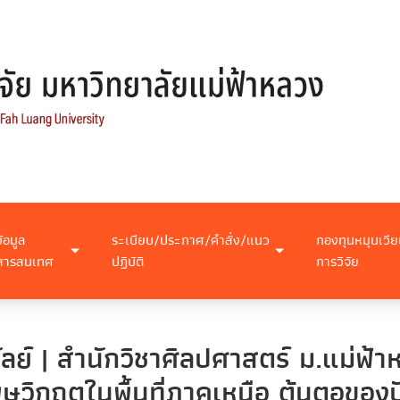
ข้อมูล
ระเบียบ/ประกาศ/คำสั่ง/แนว
กองทุนหมุนเวีย
สารสนเทศ
ปฏิบัติ
การวิจัย
ลย์ | สำนักวิชาศิลปศาสตร์ ม.แม่ฟ้
ิษวิกฤตในพื้นที่ภาคเหนือ ต้นตอของป