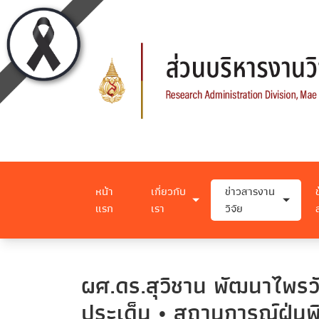
หน้า
เกี่ยวกับ
ข่าวสารงาน
แรก
เรา
วิจัย
ผศ.ดร.สุวิชาน พัฒนาไพรวั
ประเด็น • สถานการณ์ฝุ่นพ