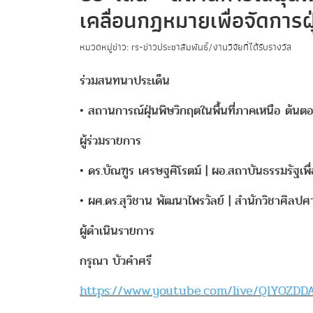
เคลื่อนกฎหมายเพื่อจัดการฝุ
หมวดหมู่ข่าว: rs-ข่าวประชาสัมพันธ์/งานวิจัยที่ได้รับรางวัล
ร่วมสนทนาประเด็น
• สถานการณ์ฝุ่นพิษวิกฤตในพื้นที่ภาคเหนือ ต้นตอ
ผู้ร่วมรายการ
• ดร.บัณฑูร เศรษฐศิโรตม์ | ผอ.สถาบันธรรมรัฐเ
• ผศ.ดร.สุวิชาน พัฒนาไพรวัลย์ | สำนักวิชาศิลปศ
ผู้ดำเนินรายการ
กรุณา บัวคำศรี
https://www.youtube.com/live/QlYOZDD