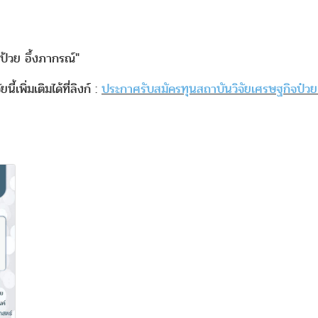
จป้วย อึ้งภากรณ์"
เพิ่มเติมได้ที่ลิงก์ :
ประกาศรับสมัครทุนสถาบันวิจัยเศรษฐกิจป๋วย