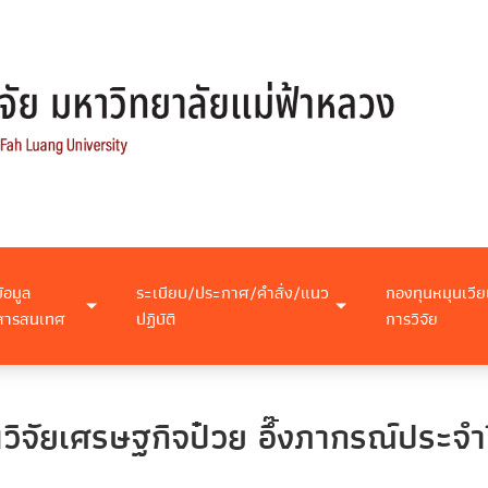
ข้อมูล
ระเบียบ/ประกาศ/คำสั่ง/แนว
กองทุนหมุนเวีย
สารสนเทศ
ปฏิบัติ
การวิจัย
ิจัยเศรษฐกิจป๋วย อึ๊งภากรณ์ประจำ