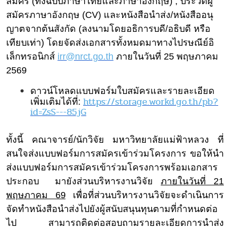
สมัคร (ทั้งฉบับภาษาไทยและภาษาอังกฤษ)
, ประวัติผู้
สมัครภาษาอังกฤษ (CV)
และหนังสือนำส่ง/หนังสืออนุ
ญาตจากต้นสังกัด (ลงนามโดยอธิการบดี/อธิบดี หรือ
เทียบเท่า)
โดยจัดส่งเอกสารทั้
งหมดมาทางไปรษณีย์อิ
เล็กทรอนิ
กส์
irr@
nrct.go.th
ภายใน
วันที่ 25 พฤษภาคม
2569
ดาวน์โหลดแบบฟอร์มใบสมั
ครและรายละเอียด
https://storage.workd.go.th/
pb?
เพิ่มเติมได้ที่
:
id=ZsS---85jG
ทั้งนี้ คณาจารย์/นักวิจัย มหาวิทยาลัยแม่ฟ้าหลวง ที่
สนใจส่ง
แบบฟอร์มการสมัครเข้
าร่วมโครงการ
ขอให้นำ
ส่ง
แบบฟอร์
มการสมัครเข้าร่วมโครงการพร้
อมเอกสาร
ประกอบ
มายังส่วนบริ
หารงานวิจัย
ภายในวันที่ 21
พฤษภาคม 69
เพื่อที่ส่วนบริหารงานวิจั
ยจะดำเนินการ
จัดทำหนังสือนำส่
งไปยังผู้สนับสนุนทุนตามที่
กำหนดต่อ
ไป สามารถติดต่อสอบถามรายละเอี
ยดการนำส่ง