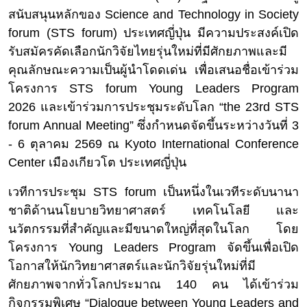
สนับสนุนหลั
กของ
Science and Technology in Society
forum (STS forum)
ประเทศญี่ปุ่น
มีความประสงค์เปิด
รับสมัครคั
ดเลือกนักวิจัยไทยรุ่นใหม่ที่มี
ศักยภาพและมี
คุณลักษณะความเป็
นผู้นำโดดเด่น
เพื่อเสนอชื่อเข้าร่วม
โครงการ
STS forum Young Leaders Program
2026
และเข้าร่วมการประชุมระดับโลก
“the 23rd STS
forum Annual Meeting”
ซึ่งกำหนดจัดขึ้นระหว่าง
วันที่ 3
- 6 ตุลาคม 2569 ณ Kyoto International Conference
Center เมืองเกียวโต ประเทศญี่ปุ่น
เวทีการประชุม STS forum เป็นหนึ่งในเวทีระดับนานา
ชาติด้
านนโยบายวิทยาศาสตร์ เทคโนโลยี และ
นวัตกรรมที่สำคัญและมี
ขนาดใหญ่ที่สุดในโลก
โดย
โครงการ Young Leaders Program จัดขึ้นเพื่อเปิด
โอกาสให้นักวิ
ทยาศาสตร์และนักวิจัยรุ่นใหม่ที่
มี
ศักยภาพจากทั่วโลกประมาณ 140 คน
ได้เข้าร่วม
กิจกรรมพิเศษ
“Dialogue between Young Leaders and