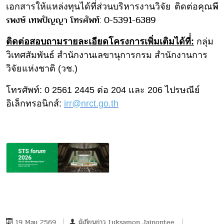
พี
เอกสารให้แหล่งทุนได้
ที่ส่วนบริหารงานวิจัย ติดต่อคุณ
รพงษ์ เทพปัญญา
โทรศัพท์: 0-5391-6389
ติดต่อสอบถามรายละเอี
ยดโครงการเพิ่มเติมได้ที่่:
กลุ่ม
วิเทศสัมพันธ์ สำนักงานเลขานุการกรม
สำนักงานการ
วิจัยแห่งชาติ (วช.)
โทรศัพท์: 0 2561 2445 ต่อ 204 และ 206
ไปรษณีย์
อิเล็กทรอนิกส์:
irr@
nrct.go.th
19 May 2569
ผู้เขียนข่าว
Luksamon Jainontee