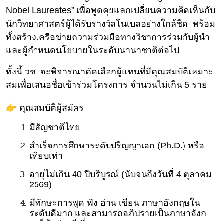
Nobel Laureates”
เพื่อพูดคุยแลกเปลี่ยนความคิ
ดเห็นกับ
นักวิทยาศาสตร์ผู้ได้รั
บรางวัลโนเบลอย่างใกล้ชิด
พร้อม
ทั้งสร้างเครือข่ายความร่
วมมือทางวิชาการร่วมกับผู้
นำ
และผู้กำหนดนโยบายในระดั
บนานาชาติต่อไป
ทั้งนี้ วช.
จะพิจารณาคัดเลือกผู้แทนที่มีคุ
ณสมบัติเหมาะ
สมเพื่อเสนอชื่อเข้
าร่วมโครงการ
จำนวนไม่เกิน 5 ราย
คุณสมบัติผู้สมัคร
มีสัญชาติไทย
สำเร็จการศึกษาระดับปริญญาเอก (Ph.D.) หรือ
เทียบเท่า
อายุไม่เกิน 40 ปีบริบูรณ์
(นับจนถึงวันที่ 4 ตุลาคม
2569)
มีทักษะการพูด ฟัง อ่าน เขียน ภาษาอังกฤษใน
ระดับดีมาก และสามารถอภิปรายเป็นภาษาอั
งก