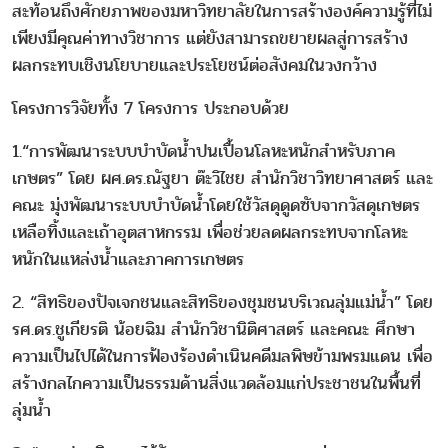
สะท้อนถึงศักยภาพของมหาวิทยาลัยในการสร้างองค์ความรู้ที่ไม่
เพียงมีคุณค่าทางวิชาการ แต่ยังสามารถขยายผลสู่การสร้าง
ผลกระทบเชิงนโยบายและประโยชน์ต่อสังคมในวงกว้าง
โครงการวิจัยทั้ง 7 โครงการ ประกอบด้วย
1.“การพัฒนาระบบบำบัดน้ำปนเปื้อนโลหะหนักสำหรับภาค
เกษตร” โดย ผศ.ดร.ณัฐยา ต๊ะวิไชย สำนักวิชาวิทยาศาสตร์ และ
คณะ มุ่งพัฒนาระบบบำบัดน้ำโดยใช้วัสดุดูดซับจากวัสดุเกษตร
เหลือทิ้งและเถ้าอุตสาหกรรม เพื่อช่วยลดผลกระทบจากโลหะ
หนักในแหล่งน้ำและภาคการเกษตร
2. “สิทธิของปัจเจกชนและสิทธิของชุมชนบริเวณลุ่มแม่น้ำ” โดย
รศ.ดร.ชูเกียรติ น้อยฉิม สำนักวิชานิติศาสตร์ และคณะ ศึกษา
ความเป็นไปได้ในการฟ้องร้องดำเนินคดีมลพิษข้ามพรมแดน เพื่อ
สร้างกลไกความเป็นธรรมด้านสิ่งแวดล้อมแก่ประชาชนในพื้นที่
ลุ่มน้ำ