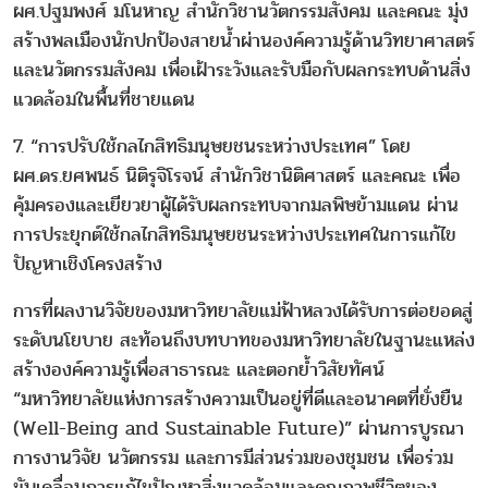
ผศ.ปฐมพงศ์ มโนหาญ สำนักวิชานวัตกรรมสังคม และคณะ มุ่ง
สร้างพลเมืองนักปกป้องสายน้ำผ่านองค์ความรู้ด้านวิทยาศาสตร์
และนวัตกรรมสังคม เพื่อเฝ้าระวังและรับมือกับผลกระทบด้านสิ่ง
แวดล้อมในพื้นที่ชายแดน
7. “การปรับใช้กลไกสิทธิมนุษยชนระหว่างประเทศ” โดย
ผศ.ดร.ยศพนธ์ นิติรุจิโรจน์ สำนักวิชานิติศาสตร์ และคณะ เพื่อ
คุ้มครองและเยียวยาผู้ได้รับผลกระทบจากมลพิษข้ามแดน ผ่าน
การประยุกต์ใช้กลไกสิทธิมนุษยชนระหว่างประเทศในการแก้ไข
ปัญหาเชิงโครงสร้าง
การที่ผลงานวิจัยของมหาวิทยาลัยแม่ฟ้าหลวงได้รับการต่อยอดสู่
ระดับนโยบาย สะท้อนถึงบทบาทของมหาวิทยาลัยในฐานะแหล่ง
สร้างองค์ความรู้เพื่อสาธารณะ และตอกย้ำวิสัยทัศน์
“มหาวิทยาลัยแห่งการสร้างความเป็นอยู่ที่ดีและอนาคตที่ยั่งยืน
(Well-Being and Sustainable Future)” ผ่านการบูรณา
การงานวิจัย นวัตกรรม และการมีส่วนร่วมของชุมชน เพื่อร่วม
ขับเคลื่อนการแก้ไขปัญหาสิ่งแวดล้อมและคุณภาพชีวิตของ