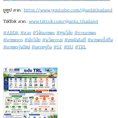
ยูทูป สวก.:
https://www.youtube.com/@ardathailand
TikTok สวก.:
www.tiktok.com/@arda_thailand
#ARDA
#สวก
#วิจัยเกษตร
#ทุนวิจัย
#การเกษตร
#เกษตรกร
#นักวิจัย
#นวัตกรรม
#เทคโนโลยี
#เกษตรยั่งยืน
#เกษตรรุ่นใหม่
#เศรษฐกิจ
#SF
#RU
#TRL