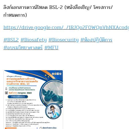
ลิงก์เอกสารดาวน์โหลด BSL-2 (หนังสือเชิญ/ โครงการ/
กำหนดการ)
https://drive.google.com/.../1RJQo2F0WQnVhNXAcod
#BSL2
#Biosafety
#Biosecurity
#ห้องปฏิบัติการ
#อบรมวิทยาศาสตร์
#MFU