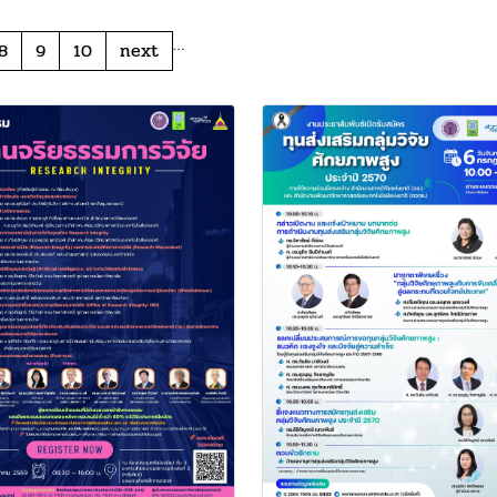
…
8
9
10
next