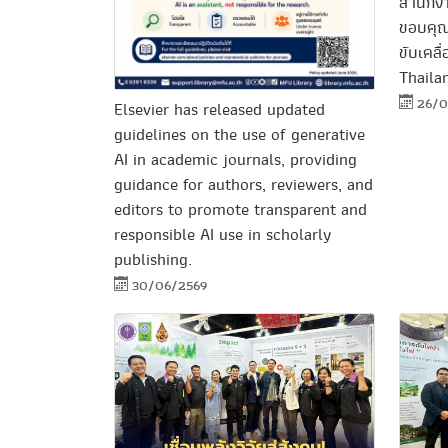
สำนักงา
ขอบคุณ
ขับเคลื
Thaila
26/0
Elsevier has released updated
guidelines on the use of generative
AI in academic journals, providing
guidance for authors, reviewers, and
editors to promote transparent and
responsible AI use in scholarly
publishing.
30/06/2569