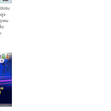
ปิดรับ
พสูง
กฎาคม
ื่อ
o