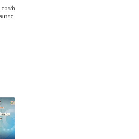
ี
 ตอกย้ำ
ละอนาคต