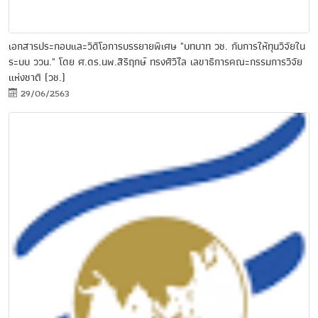
เอกสารประกอบและวีดีโอการบรรยายพิเศษ "บทบาท วช. กับการให้ทุนวิจัยใน
ระบบ ววน." โดย ศ.ดร.นพ.สิริฤกษ์ ทรงศิวิไล เลขาธิการคณะกรรมการวิจัย
แห่งชาติ (วช.)
29/06/2563