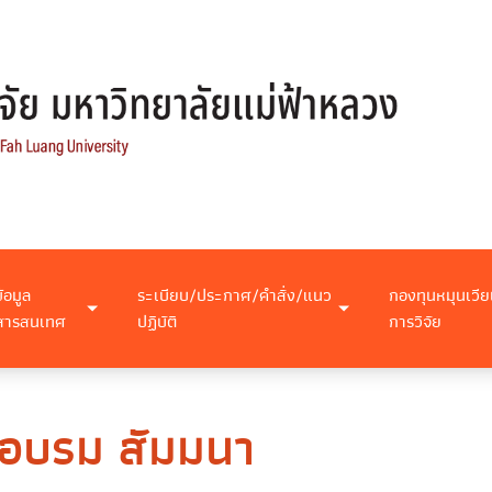
ข้อมูล
ระเบียบ/ประกาศ/คำสั่ง/แนว
กองทุนหมุนเวีย
สารสนเทศ
ปฏิบัติ
การวิจัย
 อบรม สัมมนา