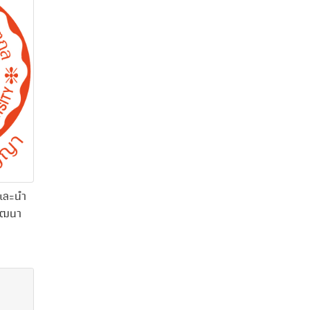
รและนำ
พัฒนา